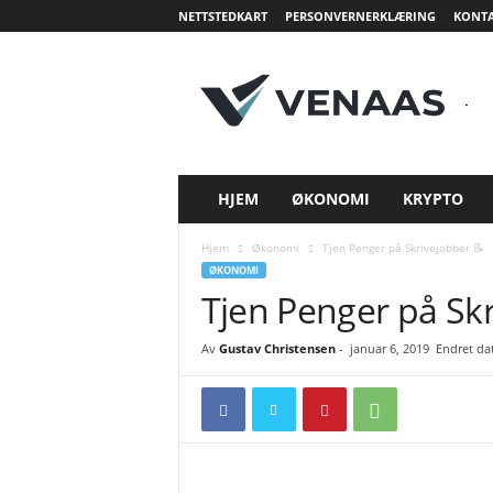
NETTSTEDKART
PERSONVERNERKLÆRING
KONTA
V
e
n
a
a
s
HJEM
ØKONOMI
KRYPTO
Hjem
Økonomi
Tjen Penger på Skrivejobber 📝
ØKONOMI
Tjen Penger på Skr
Av
Gustav Christensen
-
januar 6, 2019
Endret dat