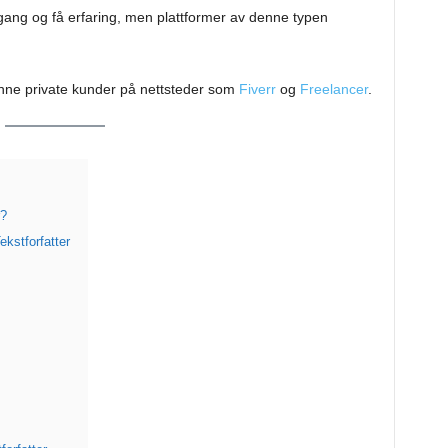
gang og få erfaring, men plattformer av denne typen
finne private kunder på nettsteder som
Fiverr
og
Freelancer
.
r?
kstforfatter