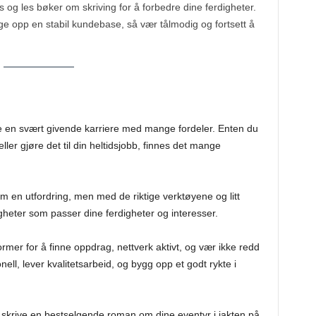
rs og les bøker om skriving for å forbedre dine ferdigheter.
gge opp en stabil kundebase, så vær tålmodig og fortsett å
re en svært givende karriere med mange fordeler. Enten du
ller gjøre det til din heltidsjobb, finnes det mange
om en utfordring, men med de riktige verktøyene og litt
heter som passer dine ferdigheter og interesser.
former for å finne oppdrag, nettverk aktivt, og vær ikke redd
jonell, lever kvalitetsarbeid, og bygg opp et godt rykte i
tid skrive en bestselgende roman om dine eventyr i jakten på