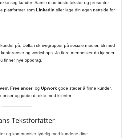
ltrekke seg kunder. Samle dine beste tekster og presenter
ke plattformer som
LinkedIn
eller lage din egen nettside for
 kunder på. Delta i skrivegrupper på sosiale medier, bli med
på konferanser og workshops. Jo flere mennesker du kjenner
 du finner nye oppdrag.
verr
,
Freelancer
, og
Upwork
gode steder å finne kunder.
 priser og jobbe direkte med klienter.
ans Tekstforfatter
frister og kommuniser tydelig med kundene dine.