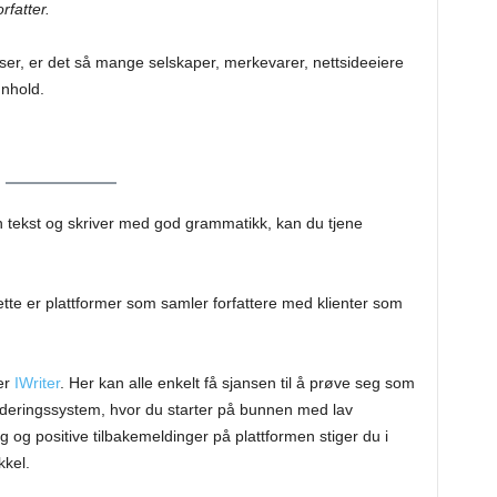
rfatter.
elser, er det så mange selskaper, merkevarer, nettsideeiere
nnhold.
n tekst og skriver med god grammatikk, kan du tjene
te er plattformer som samler forfattere med klienter som
er
IWriter
. Her kan alle enkelt få sjansen til å prøve seg som
urderingssystem, hvor du starter på bunnen med lav
ng og positive tilbakemeldinger på plattformen stiger du i
kkel.