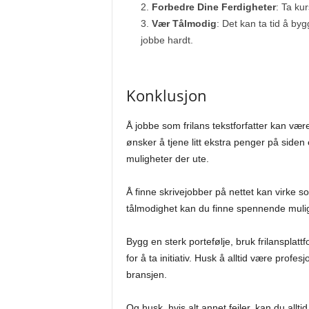
Forbedre Dine Ferdigheter
: Ta ku
Vær Tålmodig
: Det kan ta tid å by
jobbe hardt.
Konklusjon
Å jobbe som frilans tekstforfatter kan væ
ønsker å tjene litt ekstra penger på siden e
muligheter der ute.
Å finne skrivejobber på nettet kan virke s
tålmodighet kan du finne spennende mulig
Bygg en sterk portefølje, bruk frilansplatt
for å ta initiativ. Husk å alltid være profes
bransjen.
Og husk, hvis alt annet feiler, kan du all