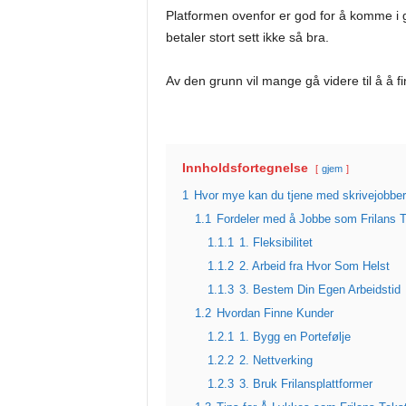
Platformen ovenfor er god for å komme i 
betaler stort sett ikke så bra.
Av den grunn vil mange gå videre til å å 
Innholdsfortegnelse
gjem
1
Hvor mye kan du tjene med skrivejobbe
1.1
Fordeler med å Jobbe som Frilans Te
1.1.1
1. Fleksibilitet
1.1.2
2. Arbeid fra Hvor Som Helst
1.1.3
3. Bestem Din Egen Arbeidstid
1.2
Hvordan Finne Kunder
1.2.1
1. Bygg en Portefølje
1.2.2
2. Nettverking
1.2.3
3. Bruk Frilansplattformer