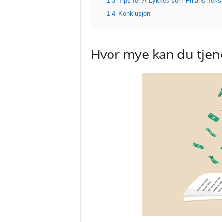
1.3
Tips for Å Lykkes som Frilans Tekstf
1.4
Konklusjon
Hvor mye kan du tjen