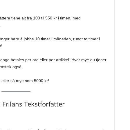
attere tjene alt fra 100 til 550 kr i timen, med
.
renger bare å jobbe 10 timer i måneden, rundt to timer i
n!
mange betales per ord eller per artikkel. Hvor mye du tjener
rastisk også.
l, eller så mye som 5000 kr!
Frilans Tekstforfatter