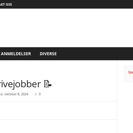
KT OSS
ANMELDELSER
DIVERSE
In
ivejobber 📝
o: oktober 8, 2024
0