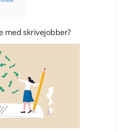
orfatter
e med skrivejobber?