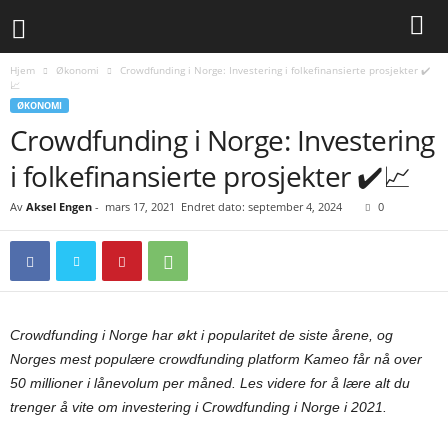
Hjem
Økonomi
Crowdfunding i Norge: Investering i folkefinansierte prosjekter ✔️
📈
ØKONOMI
Crowdfunding i Norge: Investering
i folkefinansierte prosjekter ✔️📈
Av
Aksel Engen
-
mars 17, 2021
Endret dato: september 4, 2024
0
Crowdfunding i Norge har økt i popularitet de siste årene, og
Norges mest populære crowdfunding platform Kameo får nå over
50 millioner i lånevolum per måned. Les videre for å lære alt du
trenger å vite om investering i Crowdfunding i Norge i 2021.