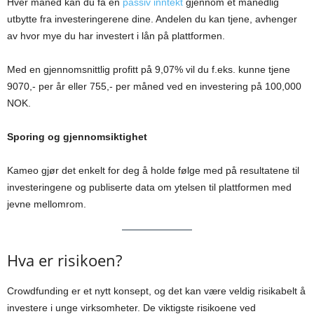
Hver måned kan du få en
passiv inntekt
gjennom et månedlig
utbytte fra investeringerene dine. Andelen du kan tjene, avhenger
av hvor mye du har investert i lån på plattformen.
Med en gjennomsnittlig profitt på 9,07% vil du f.eks. kunne tjene
9070,- per år eller 755,- per måned ved en investering på 100,000
NOK.
Sporing og gjennomsiktighet
Kameo gjør det enkelt for deg å holde følge med på resultatene til
investeringene og publiserte data om ytelsen til plattformen med
jevne mellomrom.
Hva er risikoen?
Crowdfunding er et nytt konsept, og det kan være veldig risikabelt å
investere i unge virksomheter. De viktigste risikoene ved