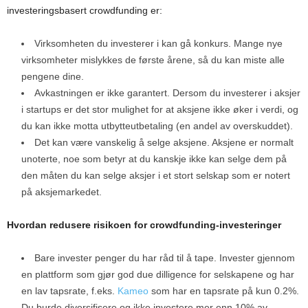
investeringsbasert crowdfunding er:
Virksomheten du investerer i kan gå konkurs. Mange nye
virksomheter mislykkes de første årene, så du kan miste alle
pengene dine.
Avkastningen er ikke garantert. Dersom du investerer i aksjer
i startups er det stor mulighet for at aksjene ikke øker i verdi, og
du kan ikke motta utbytteutbetaling (en andel av overskuddet).
Det kan være vanskelig å selge aksjene. Aksjene er normalt
unoterte, noe som betyr at du kanskje ikke kan selge dem på
den måten du kan selge aksjer i et stort selskap som er notert
på aksjemarkedet.
Hvordan redusere risikoen for crowdfunding-investeringer
Bare invester penger du har råd til å tape. Invester gjennom
en plattform som gjør god due dilligence for selskapene og har
en lav tapsrate, f.eks.
Kameo
som har en tapsrate på kun 0.2%.
Du burde diversifisere og ikke investere mer enn 10% av