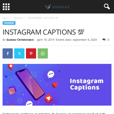
Hjem
Diverse
INSTAGRAM CAPTIONS 💯
DIVERSE
INSTAGRAM CAPTIONS 💯
Av
Gustav Christensen
-
april 19, 2019
Endret dato: september 4, 2024
0
Instagram captions er teksten du legger ut sammen med et nytt