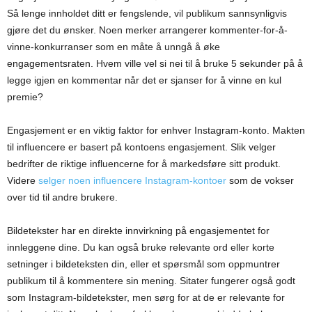
Så lenge innholdet ditt er fengslende, vil publikum sannsynligvis
gjøre det du ønsker. Noen merker arrangerer kommenter-for-å-
vinne-konkurranser som en måte å unngå å øke
engagementsraten. Hvem ville vel si nei til å bruke 5 sekunder på å
legge igjen en kommentar når det er sjanser for å vinne en kul
premie?
Engasjement er en viktig faktor for enhver Instagram-konto. Makten
til influencere er basert på kontoens engasjement. Slik velger
bedrifter de riktige influencerne for å markedsføre sitt produkt.
Videre
selger noen influencere Instagram-kontoer
som de vokser
over tid til andre brukere.
Bildetekster har en direkte innvirkning på engasjementet for
innleggene dine. Du kan også bruke relevante ord eller korte
setninger i bildeteksten din, eller et spørsmål som oppmuntrer
publikum til å kommentere sin mening. Sitater fungerer også godt
som Instagram-bildetekster, men sørg for at de er relevante for