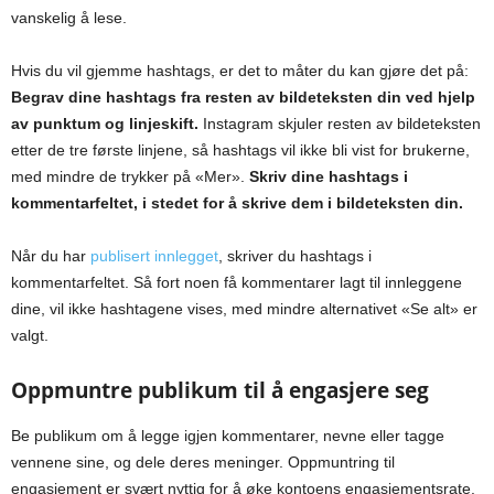
vanskelig å lese.
Hvis du vil gjemme hashtags, er det to måter du kan gjøre det på:
Begrav dine hashtags fra resten av bildeteksten din ved hjelp
av punktum og linjeskift.
Instagram skjuler resten av bildeteksten
etter de tre første linjene, så hashtags vil ikke bli vist for brukerne,
med mindre de trykker på «Mer».
Skriv dine hashtags i
kommentarfeltet, i stedet for å skrive dem i bildeteksten din.
Når du har
publisert innlegget
, skriver du hashtags i
kommentarfeltet. Så fort noen få kommentarer lagt til innleggene
dine, vil ikke hashtagene vises, med mindre alternativet «Se alt» er
valgt.
Oppmuntre publikum til å engasjere seg
Be publikum om å legge igjen kommentarer, nevne eller tagge
vennene sine, og dele deres meninger. Oppmuntring til
engasjement er svært nyttig for å øke kontoens engasjementsrate.