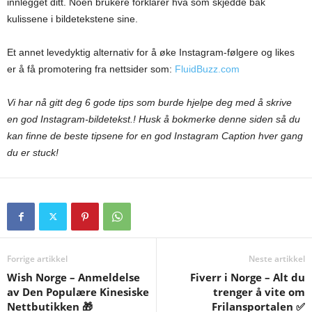
innlegget ditt. Noen brukere forklarer hva som skjedde bak
kulissene i bildetekstene sine.
Et annet levedyktig alternativ for å øke Instagram-følgere og likes
er å få promotering fra nettsider som:
FluidBuzz.com
Vi har nå gitt deg 6 gode tips som burde hjelpe deg med å skrive
en god Instagram-bildetekst.! Husk å bokmerke denne siden så du
kan finne de beste tipsene for en god Instagram Caption hver gang
du er stuck!
Forrige artikkel
Neste artikkel
Wish Norge – Anmeldelse
Fiverr i Norge – Alt du
av Den Populære Kinesiske
trenger å vite om
Nettbutikken 🎁
Frilansportalen ✅