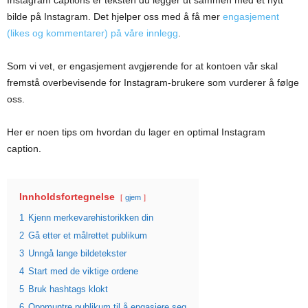
bilde på Instagram. Det hjelper oss med å få mer
engasjement
(likes og kommentarer) på våre innlegg
.
Som vi vet, er engasjement avgjørende for at kontoen vår skal
fremstå overbevisende for Instagram-brukere som vurderer å følge
oss.
Her er noen tips om hvordan du lager en optimal Instagram
caption.
Innholdsfortegnelse
gjem
1
Kjenn merkevarehistorikken din
2
Gå etter et målrettet publikum
3
Unngå lange bildetekster
4
Start med de viktige ordene
5
Bruk hashtags klokt
6
Oppmuntre publikum til å engasjere seg