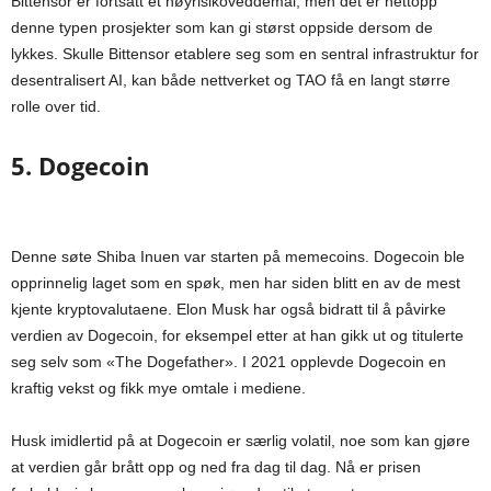
Bittensor er fortsatt et høyrisikoveddemål, men det er nettopp
denne typen prosjekter som kan gi størst oppside dersom de
lykkes. Skulle Bittensor etablere seg som en sentral infrastruktur for
desentralisert AI, kan både nettverket og TAO få en langt større
rolle over tid.
5. Dogecoin
Denne søte Shiba Inuen var starten på memecoins. Dogecoin ble
opprinnelig laget som en spøk, men har siden blitt en av de mest
kjente kryptovalutaene. Elon Musk har også bidratt til å påvirke
verdien av Dogecoin, for eksempel etter at han gikk ut og titulerte
seg selv som «The Dogefather». I 2021 opplevde Dogecoin en
kraftig vekst og fikk mye omtale i mediene.
Husk imidlertid på at Dogecoin er særlig volatil, noe som kan gjøre
at verdien går brått opp og ned fra dag til dag. Nå er prisen