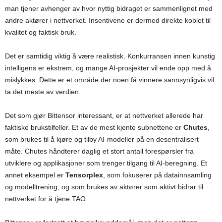
man tjener avhenger av hvor nyttig bidraget er sammenlignet med
andre aktører i nettverket. Insentivene er dermed direkte koblet til
kvalitet og faktisk bruk.
Det er samtidig viktig å være realistisk. Konkurransen innen kunstig
intelligens er ekstrem, og mange AI-prosjekter vil ende opp med å
mislykkes. Dette er et område der noen få vinnere sannsynligvis vil
ta det meste av verdien.
Det som gjør Bittensor interessant, er at nettverket allerede har
faktiske brukstilfeller. Et av de mest kjente subnettene er
Chutes
,
som brukes til å kjøre og tilby AI-modeller på en desentralisert
måte. Chutes håndterer daglig et stort antall forespørsler fra
utviklere og applikasjoner som trenger tilgang til AI-beregning. Et
annet eksempel er
Tensorplex
, som fokuserer på datainnsamling
og modelltrening, og som brukes av aktører som aktivt bidrar til
nettverket for å tjene TAO.