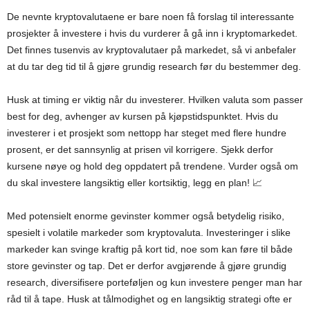
De nevnte kryptovalutaene er bare noen få forslag til interessante
prosjekter å investere i hvis du vurderer å gå inn i kryptomarkedet.
Det finnes tusenvis av kryptovalutaer på markedet, så vi anbefaler
at du tar deg tid til å gjøre grundig research før du bestemmer deg.
Husk at timing er viktig når du investerer. Hvilken valuta som passer
best for deg, avhenger av kursen på kjøpstidspunktet. Hvis du
investerer i et prosjekt som nettopp har steget med flere hundre
prosent, er det sannsynlig at prisen vil korrigere. Sjekk derfor
kursene nøye og hold deg oppdatert på trendene. Vurder også om
du skal investere langsiktig eller kortsiktig, legg en plan! 📈
Med potensielt enorme gevinster kommer også betydelig risiko,
spesielt i volatile markeder som kryptovaluta. Investeringer i slike
markeder kan svinge kraftig på kort tid, noe som kan føre til både
store gevinster og tap. Det er derfor avgjørende å gjøre grundig
research, diversifisere porteføljen og kun investere penger man har
råd til å tape. Husk at tålmodighet og en langsiktig strategi ofte er